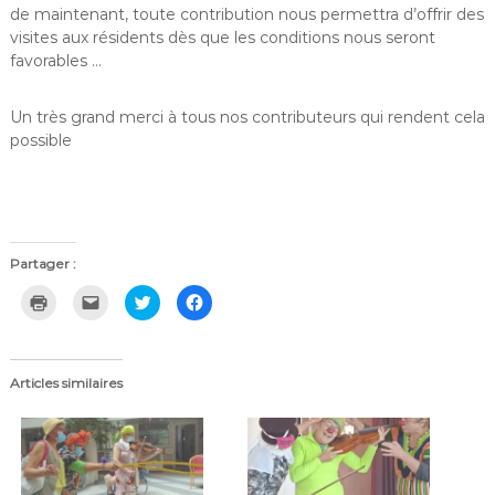
de maintenant, toute contribution nous permettra d’offrir des
visites aux résidents dès que les conditions nous seront
favorables …
Un très grand merci à tous nos contributeurs qui rendent cela
possible
Partager :
C
C
C
C
l
l
l
l
i
i
i
i
q
q
q
q
u
u
u
u
e
e
e
e
r
r
z
z
Articles similaires
p
p
p
p
o
o
o
o
u
u
u
u
r
r
r
r
i
e
p
p
m
n
a
a
p
v
r
r
r
o
t
t