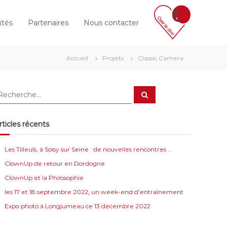
ités
Partenaires
Nous contacter
Accueil
Projets
Classic Camera
R
e
c
h
e
rticles récents
r
c
h
e
Les Tilleuls, à Soisy sur Seine : de nouvelles rencontres …
r
ClownUp de retour en Dordogne
ClownUp et la Philosophie
les 17 et 18 septembre 2022, un week-end d’entraînement
Expo photo à Longjumeau ce 13 décembre 2022